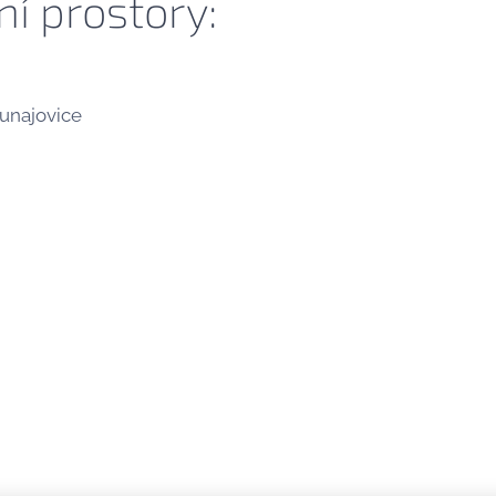
í prostory:
unajovice