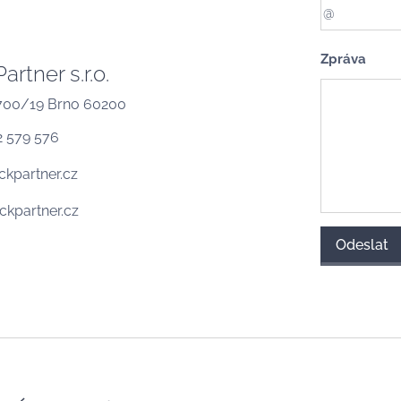
Zpráva
rtner s.r.o.
 700/19 Brno 60200
2 579 576
ckpartner.cz
kpartner.cz
Odeslat