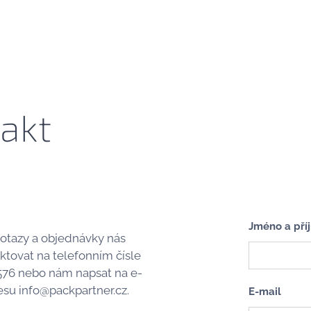
akt
Jméno a pří
otazy a objednávky nás
tovat na telefonním čísle
576 nebo nám napsat na e-
su info@packpartner.cz.
E-mail