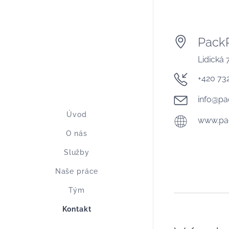
PackPa
Lidická
+420 73
info@pa
Úvod
www.pac
O nás
Služby
Naše práce
Tým
Kontakt